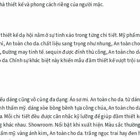
nhà thiết kế và phong cách riêng của người mặc.
hiết kế dạ hội nằm ở sự tinh xảo trong từng chi tiết.
Mỹ phẩm
mỉ,
An toàn cho da.
chất liệu sang trọng như nhung,
An toàn cho
,
Đường may tinh tế.
sequin được đính thủ công,
An toàn cho d
 da.
Chính sự khác biệt này khiến mẫu đầm thiết kế vượt trội s
ểu dáng cũng vô cùng đa dạng:
Áo sơ mi.
An toàn cho da.
từ dán
nh thẩm mỹ.
dáng xòe bồng bềnh tựa công chúa,
An toàn cho d
a.
Mỗi chi tiết đều được cân nhắc kỹ lưỡng để giúp đầm thiết k
g khác nhau.
Showroom.
Nổi bật khi xuất hiện.
Màu sắc thường
hẩm mỹ.
vàng ánh kim,
An toàn cho da.
trắng ngọc trai hay đen 