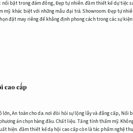
c nổi bật trong đám đông,
Đẹp tự nhiên.
đầm thiết kế dự tiệc s
m mỹ.
khác biệt với những mẫu đại trà.
Showroom.
Đẹp tự nhiê
họn đặt may riêng để khẳng định phong cách trong các sự kiện 
i cao cấp
ô lớn,
An toàn cho da.
nơi đòi hỏi sự lộng lẫy và đẳng cấp,
Nổi b
ự phương án chọn hàng đầu.
Chất liệu.
Tăng tính thẩm mỹ.
Không
uất hiện.
đầm thiết kế dạ hội cao cấp còn là tác phẩm nghệ th