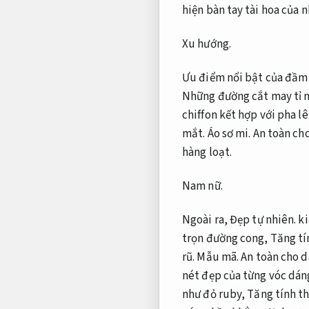
hiện bàn tay tài hoa của 
Xu hướng.
Ưu điểm nổi bật của đầm t
Những đường cắt may tỉ 
chiffon kết hợp với pha lê
mắt.
Áo sơ mi.
An toàn cho
hàng loạt.
Nam nữ.
Ngoài ra,
Đẹp tự nhiên.
ki
trọn đường cong,
Tăng tí
rũ.
Mẫu mã.
An toàn cho d
nét đẹp của từng vóc dán
như đỏ ruby,
Tăng tính t