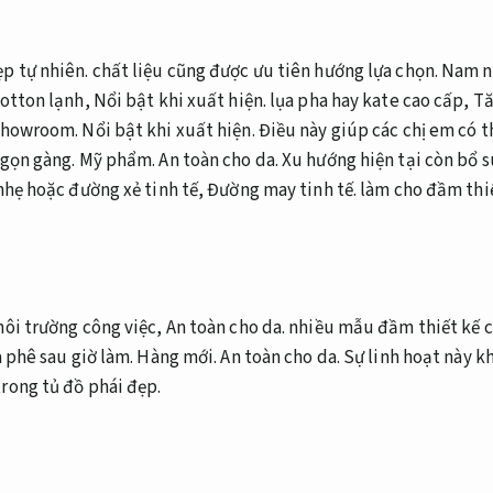
p tự nhiên.
chất liệu cũng được ưu tiên hướng lựa chọn.
Nam n
cotton lạnh,
Nổi bật khi xuất hiện.
lụa pha hay kate cao cấp,
Tă
howroom.
Nổi bật khi xuất hiện.
Điều này giúp các chị em có t
 gọn gàng.
Mỹ phẩm.
An toàn cho da.
Xu hướng hiện tại còn bổ su
hẹ hoặc đường xẻ tinh tế,
Đường may tinh tế.
làm cho đầm thi
môi trường công việc,
An toàn cho da.
nhiều mẫu đầm thiết kế cô
à phê sau giờ làm.
Hàng mới.
An toàn cho da.
Sự linh hoạt này k
rong tủ đồ phái đẹp.