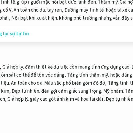
tinh tế.
giúp người mặc nổi bật dưới ánh đèn.
Thẩm mỹ.
Giá hợ
g cổ V,
An toàn cho da.
tay ren,
Đường may tinh tế.
hoặc tà xẻ c
 phải,
Nổi bật khi xuất hiện.
không phô trương nhưng vẫn đầy s
lại sự tự tin
,
Giá hợp lý.
đầm thiết kế dự tiệc còn mang tính ứng dụng cao.
 ôm sát cơ thể để tôn vóc dáng,
Tăng tính thẩm mỹ.
hoặc dáng 
liệu.
An toàn cho da.
Màu sắc phổ biến gồm đỏ đô,
Tăng tính 
h kim,
Đẹp tự nhiên.
đều gợi cảm giác sang trọng.
Mỹ phẩm.
Tăn
tch,
Giá hợp lý.
giày cao gót ánh kim và hoa tai dài,
Đẹp tự nhiên