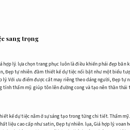
iệc sang trọng
á hợp lý.
lựa chọn trang phục luôn là điều khiến phái đẹp băn 
ẵn,
Đẹp tự nhiên.
đầm thiết kế dự tiệc nổi bật như một biểu tượ
 lý.
Với ưu điểm được cắt may riêng theo dáng người,
Đẹp tự n
g tính thẩm mỹ.
giúp tôn lên đường cong và tạo nên thần thái t
ết kế dự tiệc nằm ở sự sáng tạo trong từng chi tiết.
Thẩm mỹ.
hất liệu cao cấp như satin,
Đẹp tự nhiên.
lụa,
Giá hợp lý.
voan h