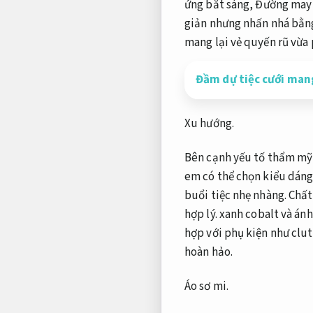
ứng bắt sáng,
Đường may 
giản nhưng nhấn nhá bằn
mang lại vẻ quyến rũ vừa
Đầm dự tiệc cưới mang 
Xu hướng.
Bên cạnh yếu tố thẩm mỹ
em có thể chọn kiểu dáng
buổi tiệc nhẹ nhàng.
Chất 
hợp lý.
xanh cobalt và án
hợp với phụ kiện như clu
hoàn hảo.
Áo sơ mi.