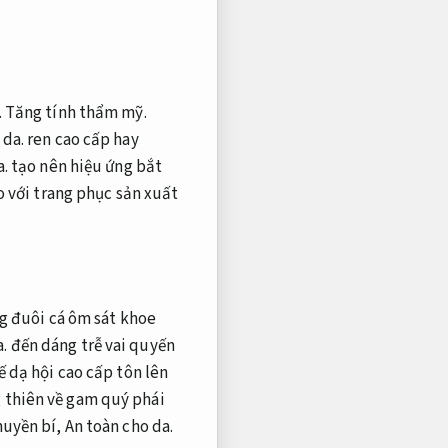
.
Tăng tính thẩm mỹ.
 da.
ren cao cấp hay
a.
tạo nên hiệu ứng bắt
o với trang phục sản xuất
g đuôi cá ôm sát khoe
a.
đến dáng trễ vai quyến
ế dạ hội cao cấp tôn lên
 thiên về gam quý phái
huyền bí,
An toàn cho da.