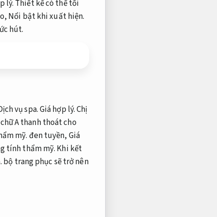
p lý.
Thiết kế có thể tối
ao,
Nổi bật khi xuất hiện.
ức hút.
Dịch vụ spa.
Giá hợp lý.
Chị
chữ A thanh thoát cho
thẩm mỹ.
đen tuyền,
Giá
g tính thẩm mỹ.
Khi kết
.
bộ trang phục sẽ trở nên