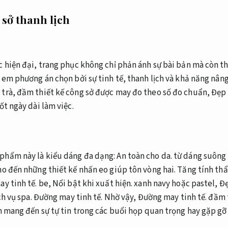
 sở thanh lịch
 hiện đại, trang phục không chỉ phản ánh sự bài bản mà còn th
 em phương án chọn bởi sự tinh tế, thanh lịch và khả năng nân
trà, đầm thiết kế công sở được may đo theo số đo chuẩn,
Đẹp 
ốt ngày dài làm việc.
phẩm này là kiểu dáng đa dạng:
An toàn cho da.
từ dáng suông
ho đến những thiết kế nhấn eo giúp tôn vòng hai.
Tăng tính th
y tinh tế.
be,
Nổi bật khi xuất hiện.
xanh navy hoặc pastel,
Đẹ
h vụ spa.
Đường may tinh tế.
Nhờ vậy,
Đường may tinh tế.
đầm t
n mang đến sự tự tin trong các buổi họp quan trọng hay gặp gỡ