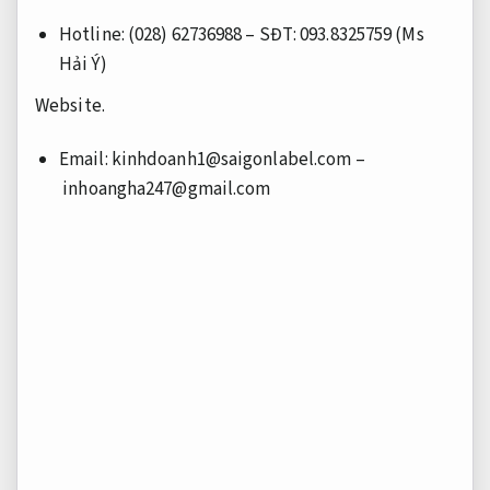
Hotline: (028) 62736988 – SĐT: 093.8325759 (Ms
Hải Ý)
Website.
Email:
kinhdoanh1@saigonlabel.com
–
inhoangha247@gmail.com