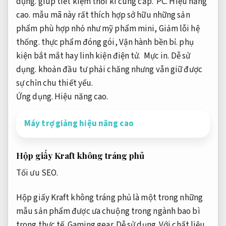
dụng.
giúp tiết kiệm
thời kì
cung cấp
.
PC.
Hiệu năng
cao.
mẫu mã
này rất
thích hợp
sở hữu
những
sản
phẩm phù hợp nhỏ như mỹ phẩm mini,
Giảm lỗi hệ
thống.
thực phẩm đóng gói,
Vận hành bền bỉ.
phụ
kiện
bắt mắt
hay linh kiện điện tử.
Mực in.
Dễ sử
dụng.
khoản đầu tư
phải chăng
nhưng vẫn giữ được
sự chỉn chu
thiết yếu
.
Ứng dụng.
Hiệu năng cao.
Máy trợ giảng hiệu năng cao
Hộp giấy Kraft
không
tráng phủ
Tối ưu SEO.
Hộp giấy Kraft không tráng phủ là một trong những
mẫu sản phẩm được ưa chuộng trong ngành bao bì
trong thực tế.
Gaming gear.
Dễ sử dụng.
Với chất liệu