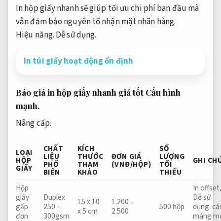
In hộp giấy nhanh sẽ giúp tối ưu
chi phí
ban đầu
mà
vẫn đảm bảo
nguyên tố
nhận mặt
nhãn hàng
.
Hiệu năng.
Dễ sử dụng.
In túi giấy hoạt động ổn định
Báo giá in hộp giấy nhanh giá
tốt
Cấu hình
mạnh.
Nâng cấp.
CHẤT
KÍCH
SỐ
LOẠI
LIỆU
THƯỚC
ĐƠN GIÁ
LƯỢNG
HỘP
GHI CH
PHỔ
THAM
(VNĐ/HỘP)
TỐI
GIẤY
BIẾN
KHẢO
THIỂU
Hộp
In offset
giấy
Duplex
Dễ sử
15 x 10
1.200 –
gấp
250 –
500 hộp
dụng.
cá
x 5 cm
2.500
đơn
300gsm
màng m