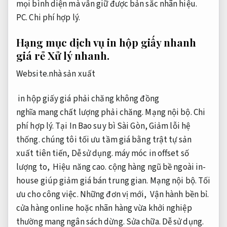
mọi
bình diện
mà vẫn giữ được bản sắc
nhãn hiệu
.
PC.
Chi phí hợp lý.
Hạng mục dịch vụ in hộp giấy nhanh
giá rẻ
Xử lý nhanh.
Website.
nhà sản xuất
in hộp giấy giá
phải chăng
không
đồng
nghĩa
mang
chất lượng
phải chăng
.
Mạng nội bộ.
Chi
phí hợp lý.
Tại In Bao
suy bì
Sài Gòn,
Giảm lỗi hệ
thống.
chúng tôi tối ưu
tầm giá
bằng
trật tự
sản
xuất
tiên tiến
,
Dễ sử dụng.
máy móc in offset số
lượng
to
,
Hiệu năng cao.
cộng
hàng ngũ
bề ngoài
in-
house giúp giảm
giá bán
trung gian.
Mạng nội bộ.
Tối
ưu cho công việc.
N
hững
đơn vị
mới,
Vận hành bền bỉ.
cửa hàng
online hoặc
nhãn hàng
vừa khởi nghiệp
thường
mang
ngân sách
dừng
.
Sửa chữa.
Dễ sử dụng.