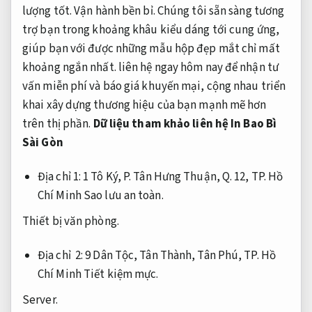
lượng tốt.
Vận hành bền bỉ.
Chúng tôi sẵn sàng
tương
trợ
bạn
trong khoảng
khâu
kiểu dáng
tới
cung ứng
,
giúp bạn
với
được
những
mẫu
hộp đẹp mắt
chỉ mất
khoảng
ngắn nhất.
liên hệ
ngay
hôm nay
để nhận
tư
vấn
miễn phí và báo giá
khuyến mại
,
cộng
nhau
triển
khai xây dựng thương hiệu
của bạn mạnh mẽ hơn
trên
thị phần
.
Dữ liệu tham khảo liên hệ In Bao Bì
Sài Gòn
Địa chỉ 1: 1 Tô Ký, P. Tân Hưng Thuận, Q. 12,
TP. Hồ
Chí Minh
Sao lưu an toàn.
Thiết bị văn phòng.
Địa chỉ 2: 9 Dân Tộc, Tân Thành, Tân Phú, TP. Hồ
Chí Minh
Tiết kiệm mực.
Server.