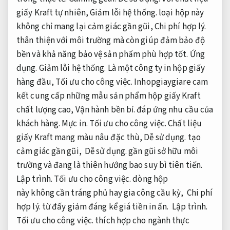
giấy Kraft tự nhiên,
Giảm lỗi hệ thống.
loại hộp này
không chỉ mang lại cảm giác gần gũi,
Chi phí hợp lý.
thân thiện với môi trường mà còn giúp đảm bảo độ
bền và khả năng bảo vệ sản phẩm phù hợp tốt.
Ứng
dụng.
Giảm lỗi hệ thống.
Là một công ty in hộp giấy
hàng đầu,
Tối ưu cho công việc.
Inhopgiaygiare cam
kết cung cấp những mẫu sản phẩm hộp giấy Kraft
chất lượng cao,
Vận hành bền bỉ.
đáp ứng nhu cầu của
khách hàng.
Mực in.
Tối ưu cho công việc.
Chất liệu
giấy Kraft
mang
màu nâu
đặc thù
,
Dễ sử dụng.
tạo
cảm giác
gần gũi
,
Dễ sử dụng.
gần gũi
sở hữu
môi
trường và đang là
thiên hướng
bao
suy bì
tiên tiến
.
Lập trình.
Tối ưu cho công việc.
dòng
hộp
này
không
cần tráng phủ hay gia công cầu kỳ,
Chi phí
hợp lý.
từ
đấy
giảm đáng
kể
giá tiền
in ấn.
Lập trình.
Tối ưu cho công việc.
thích hợp
cho
ngành
thực