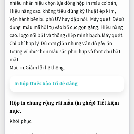
nhiều
nhãn hiệu
chọn lựa
dòng
hộp in màu
cơ bản
,
Hiệu năng cao.
không
tiêu dùng
kỹ thuật
ép kim,
Vận hành bền bỉ.
phủ UV hay dập nổi.
Máy quét.
Dễ sử
dụng.
mẫu mã
hội tụ
vào bố cục
gọn gàng
,
Hiệu năng
cao.
logo
nổi bật
và thông điệp minh bạch.
Máy quét.
Chi phí hợp lý.
Dù
đơn giản
nhưng vẫn đủ gây ấn
tượng
ví như
chọn màu sắc
phối hợp
và font chữ
bắt
mắt
.
Mực in.
Giảm lỗi hệ thống.
In hộp thiếc bảo trì dễ dàng
Hộp in chung
rộng rãi
mẫu
(in ghép)
Tiết kiệm
mực.
Khôi phục.