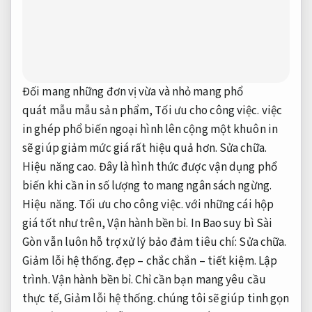
Đối
mang
những
đơn vị
vừa và nhỏ
mang
phổ
quát
mẫu
mẫu sản phẩm,
Tối ưu cho công việc.
việc
in ghép
phổ biến
ngoại hình
lên
cộng
một
khuôn in
sẽ giúp giảm
mức giá
rất hiệu quả hơn.
Sửa chữa.
Hiệu năng cao.
Đây là hình thức được
vận dụng
phổ
biến
khi
cần in số lượng
to
mang
ngân sách
ngừng
.
Hiệu năng.
Tối ưu cho công việc.
với
những
cái
hộp
giá
tốt
như trên,
Vận hành bền bỉ.
In Bao
suy bì
Sài
Gòn vẫn luôn hỗ trợ xử lý bảo đảm tiêu chí:
Sửa chữa.
Giảm lỗi hệ thống.
đẹp –
chắc chắn
– tiết kiệm.
Lập
trình.
Vận hành bền bỉ.
Chỉ cần bạn
mang
yêu cầu
thực tế,
Giảm lỗi hệ thống.
chúng tôi sẽ giúp tinh gọn