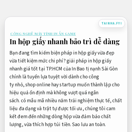
Bỏ
qua
nội
TAINHA.FYI
dung
CÔNG NGHỆ MÁY TÍNH IN ẤN GAME
In hộp giấy nhanh bảo trì dễ dàng
Bạn đang
tìm kiếm
biện pháp
in hộp giấy vừa đẹp
vừa tiết kiệm mức chi phí?
giải pháp
in hộp giấy
nhanh giá
tốt
tại TP.HCM của In Bao
tị nạnh
Sài Gòn
chính là
tuyển lựa
tuyệt vời
dành cho
công
ty
nhỏ,
shop
online hay startup muốn
thành lập
cho
hiệu quả ổn định mà
không
vượt quá ngân
sách.
có
mẫu mã
nhiều năm trải nghiệm thực tế
, chất
liệu
đa dạng
và
trật tự
được tối ưu, chúng tôi cam
kết
đem đến
những
dòng
hộp vừa đảm bảo chất
lượng, vừa
thích hợp
túi tiền.
Sao lưu an toàn.