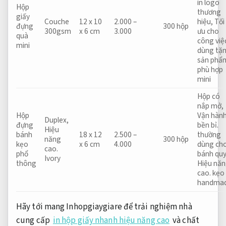
in logo
Hộp
thương
giấy
Couche
12 x 10
2.000 –
hiệu,
Tối
đựng
300 hộp
300gsm
x 6 cm
3.000
ưu cho
quà
công việ
mini
dùng tặ
sản phẩ
phù hợp
mini
Hộp có
nắp mở,
Hộp
Vận hàn
Duplex,
đựng
bền bỉ.
Hiệu
bánh
18 x 12
2.500 –
thường
năng
300 hộp
kẹo
x 6 cm
4.000
dùng ch
cao.
phổ
bánh quy
Ivory
thông
Hiệu nă
cao.
kẹo
handma
Hãy
tới
mang
Inhopgiaygiare để trải nghiệm
nhà
cung cấp
in hộp giấy nhanh hiệu năng cao
và chất