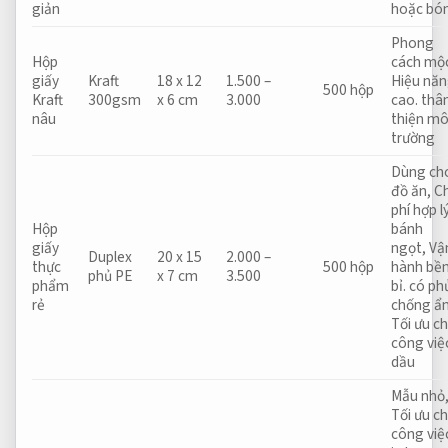
giản
hoặc bó
Phong
Hộp
cách mộ
giấy
Kraft
18 x 12
1.500 –
Hiệu nă
500 hộp
Kraft
300gsm
x 6 cm
3.000
cao.
thâ
nâu
thiện mô
trường
Dùng ch
đồ ăn,
Ch
phí hợp lý
Hộp
bánh
giấy
ngọt,
Vậ
Duplex
20 x 15
2.000 –
thực
500 hộp
hành bề
phủ PE
x 7 cm
3.500
phẩm
bỉ.
có ph
rẻ
chống ẩ
Tối ưu c
công việ
dầu
Mẫu nhỏ
Tối ưu c
công việ