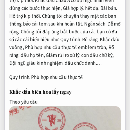
trợ kịp thời.
Khắc dấu Châu Á có đội ngũ nhân viên
đúng các bước thực hiện,
Giá hợp lý.
hết dạ.
Bài bản.
Hỗ trợ kịp thời.
Chúng tôi chuyên thay mặt các bạn
thông báo cái tem sau khi hoàn tất.
Ngân sách.
Dễ mở
rộng.
Chúng tôi đáp ứng bắt buộc của các bạn có đa
số các cái biển hiệu như:
Quy trình.
Rõ ràng.
Khắc dấu
vuông,
Phù hợp nhu cầu thực tế.
emblem tròn,
Rõ
ràng.
dấu họ tên,
Giảm rủi ro xử lý.
con dấu chữ ký,
Đội ngũ giàu kinh nghiệm.
dấu chức danh,…
Quy trình.
Phù hợp nhu cầu thực tế.
Khắc dấu biên hòa lấy ngay
Theo yêu cầu.