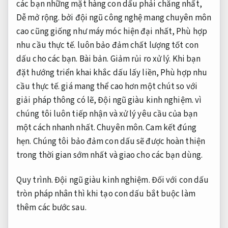
các bạn những mặt hàng con dấu phải chăng nhất,
Dễ mở rộng.
bởi đội ngũ công nghệ mang chuyên môn
cao cũng giống như máy móc hiện đại nhất,
Phù hợp
nhu cầu thực tế.
luôn bảo đảm chất lượng tốt con
dấu cho các bạn.
Bài bản.
Giảm rủi ro xử lý.
Khi bạn
đặt hướng triển khai khắc dấu lấy liền,
Phù hợp nhu
cầu thực tế.
giá mang thể cao hơn một chút so với
giải pháp thông có lẽ,
Đội ngũ giàu kinh nghiệm.
vì
chúng tôi luôn tiếp nhận và xử lý yêu cầu của bạn
một cách nhanh nhất.
Chuyên môn.
Cam kết đúng
hẹn.
Chúng tôi bảo đảm con dấu sẽ được hoàn thiện
trong thời gian sớm nhất và giao cho các bạn dùng.
Quy trình.
Đội ngũ giàu kinh nghiệm.
Đối với con dấu
tròn pháp nhân thì khi tạo con dấu bắt buộc làm
thêm các bước sau.