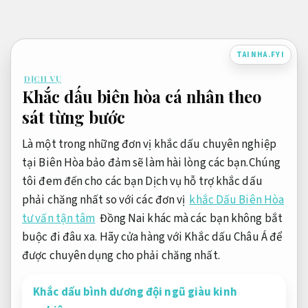
Bỏ
qua
nội
TAINHA.FYI
dung
DỊCH VỤ
Khắc dấu biên hòa cá nhân theo
sát từng bước
Là một trong những đơn vị khắc dấu chuyên nghiệp
tại Biên Hòa bảo đảm sẽ làm hài lòng các bạn.Chúng
tôi đem đến cho các bạn Dịch vụ hỗ trợ khắc dấu
phải chăng nhất so với các đơn vị
khắc Dấu Biên Hòa
tư vấn tận tâm
Đồng Nai khác mà các bạn không bắt
buộc đi đâu xa. Hãy cửa hàng với Khắc dấu Châu Á để
được chuyên dụng cho phải chăng nhất.
Khắc dấu bình dương đội ngũ giàu kinh