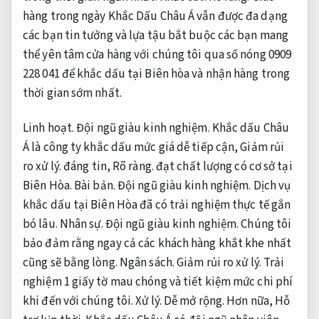
hàng trong ngày Khắc Dấu Châu Á vẫn được đa dạng
các bạn tin tưởng và lựa tậu bắt buộc các bạn mang
thể yên tâm cửa hàng với chúng tôi qua số nóng 0909
228 041 để khắc dấu tại Biên hòa và nhận hàng trong
thời gian sớm nhất.
Linh hoạt.
Đội ngũ giàu kinh nghiệm.
Khắc dấu Châu
Á là công ty khắc dấu mức giá dễ tiếp cận,
Giảm rủi
ro xử lý.
đáng tin,
Rõ ràng.
đạt chất lượng có cơ sở tại
Biên Hòa.
Bài bản.
Đội ngũ giàu kinh nghiệm.
Dịch vụ
khắc dấu tại Biên Hòa đã có trải nghiệm thực tế gắn
bó lâu.
Nhân sự.
Đội ngũ giàu kinh nghiệm.
Chúng tôi
bảo đảm rằng ngay cả các khách hàng khắt khe nhất
cũng sẽ bằng lòng.
Ngân sách.
Giảm rủi ro xử lý.
Trải
nghiệm 1 giấy tờ mau chóng và tiết kiệm mức chi phí
khi đến với chúng tôi.
Xử lý.
Dễ mở rộng.
Hơn nữa,
Hỗ