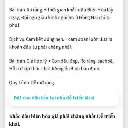
Bài bản.
Rõ ràng.
+ thời gian khắc dấu Biên Hòa lấy
ngay,
Đội ngũ giàu kinh nghiệm.
ở Đồng Nai chỉ 15
phút.
Dịch vụ.
Cam kết đúng hẹn.
+ cam đoan luôn đưa ra
khoản đầu tư phải chăng nhất.
Bài bản.
Giá hợp lý.
+ Con dấu đẹp,
Rõ ràng.
sạch sẽ,
Hỗ trợ kịp thời.
chất lượng ổn định bảo đảm.
Quy trình.
Dễ mở rộng.
Đặt con dấu tên tại nhà dễ triển khai
Khắc dấu biên hòa giá phải chăng nhất
Dễ triển
khai.