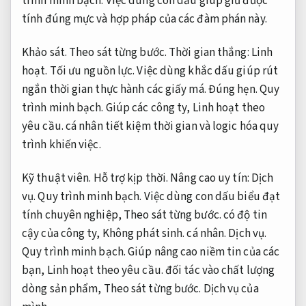
trình minh bạch.
Việc dùng con dấu giúp giữ được
tính đúng mực và hợp pháp của các đàm phán này.
Khảo sát.
Theo sát từng bước.
Thời gian thắng:
Linh
hoạt.
Tối ưu nguồn lực.
Việc dùng khắc dấu giúp rút
ngắn thời gian thực hành các giấy má.
Đúng hẹn.
Quy
trình minh bạch.
Giúp các công ty,
Linh hoạt theo
yêu cầu.
cá nhân tiết kiệm thời gian và logic hóa quy
trình khiến việc.
Kỹ thuật viên.
Hỗ trợ kịp thời.
Nâng cao uy tín:
Dịch
vụ.
Quy trình minh bạch.
Việc dùng con dấu biểu đạt
tính chuyên nghiệp,
Theo sát từng bước.
có độ tin
cậy của công ty,
Không phát sinh.
cá nhân.
Dịch vụ.
Quy trình minh bạch.
Giúp nâng cao niềm tin của các
bạn,
Linh hoạt theo yêu cầu.
đối tác vào chất lượng
dòng sản phẩm,
Theo sát từng bước.
Dịch vụ của