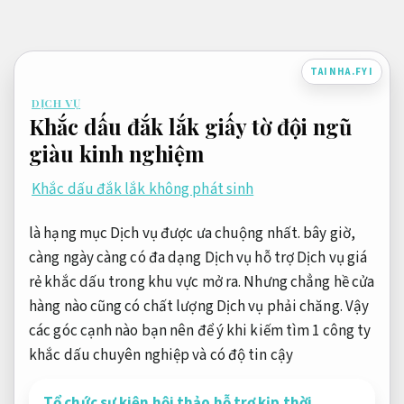
Bỏ
qua
nội
TAINHA.FYI
dung
DỊCH VỤ
Khắc dấu đắk lắk giấy tờ đội ngũ
giàu kinh nghiệm
Khắc dấu đắk lắk không phát sinh
là hạng mục Dịch vụ được ưa chuộng nhất. bây giờ,
càng ngày càng có đa dạng Dịch vụ hỗ trợ Dịch vụ giá
rẻ khắc dấu trong khu vực mở ra. Nhưng chẳng hề cửa
hàng nào cũng có chất lượng Dịch vụ phải chăng. Vậy
các góc cạnh nào bạn nên để ý khi kiếm tìm 1 công ty
khắc dấu chuyên nghiệp và có độ tin cậy
Tổ chức sự kiện hội thảo hỗ trợ kịp thời