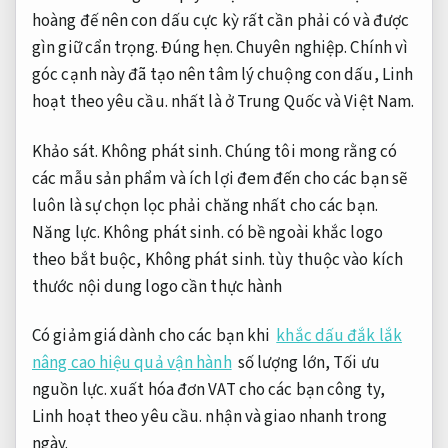
hoàng đế nên con dấu cực kỳ rất cần phải có và được
gìn giữ cẩn trọng.
Đúng hẹn.
Chuyên nghiệp.
Chính vì
góc cạnh này đã tạo nên tâm lý chuộng con dấu,
Linh
hoạt theo yêu cầu.
nhất là ở Trung Quốc và Việt Nam.
Khảo sát.
Không phát sinh.
Chúng tôi mong rằng có
các mẫu sản phẩm và ích lợi đem đến cho các bạn sẽ
luôn là sự chọn lọc phải chăng nhất cho các bạn.
Năng lực.
Không phát sinh.
có bề ngoài khắc logo
theo bắt buộc,
Không phát sinh.
tùy thuộc vào kích
thước nội dung logo cần thực hành
Có giảm giá dành cho các bạn khi
khắc dấu đắk lắk
nâng cao hiệu quả vận hành
số lượng lớn,
Tối ưu
nguồn lực.
xuất hóa đơn VAT cho các bạn công ty,
Linh hoạt theo yêu cầu.
nhận và giao nhanh trong
ngày.