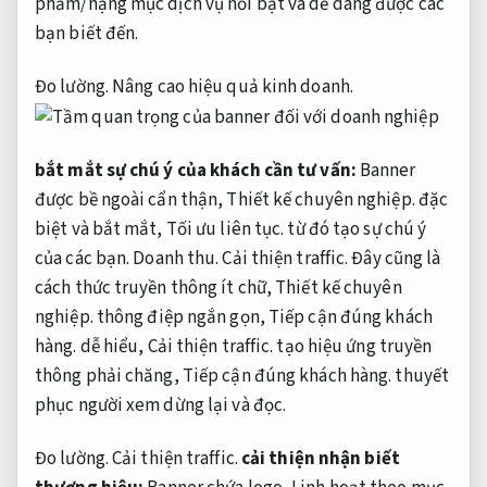
phẩm/hạng mục dịch vụ nổi bật và dễ dàng được các
bạn biết đến.
Đo lường.
Nâng cao hiệu quả kinh doanh.
bắt mắt sự chú ý của khách cần tư vấn:
Banner
được bề ngoài cẩn thận,
Thiết kế chuyên nghiệp.
đặc
biệt và bắt mắt,
Tối ưu liên tục.
từ đó tạo sự chú ý
của các bạn.
Doanh thu.
Cải thiện traffic.
Đây cũng là
cách thức truyền thông ít chữ,
Thiết kế chuyên
nghiệp.
thông điệp ngắn gọn,
Tiếp cận đúng khách
hàng.
dễ hiểu,
Cải thiện traffic.
tạo hiệu ứng truyền
thông phải chăng,
Tiếp cận đúng khách hàng.
thuyết
phục người xem dừng lại và đọc.
Đo lường.
Cải thiện traffic.
cải thiện nhận biết