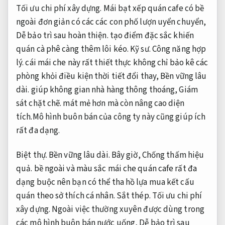
Tối ưu chi phí xây dựng.
Mái bạt xếp quán cafe có bề
ngoài đơn giản có các các con phố lượn uyển chuyển,
Dễ bảo trì sau hoàn thiện.
tạo điểm đặc sắc khiến
quán cà phê càng thêm lôi kéo.
Kỹ sư.
Công năng hợp
lý.
cái mái che này rất thiết thực không chỉ bảo kê các
phòng khỏi điều kiện thời tiết đổi thay,
Bền vững lâu
dài.
giúp không gian nhà hàng thông thoáng,
Giám
sát chặt chẽ.
mát mẻ hơn mà còn nâng cao diện
tích.Mô hình buôn bán của công ty này cũng giúp ích
rất đa dạng.
Biệt thự.
Bền vững lâu dài.
Bây giờ,
Chống thấm hiệu
quả.
bề ngoài và màu sắc mái che quán cafe rất đa
dạng buộc nên bạn có thể tha hồ lựa mua kết cấu
quán theo sở thích cá nhân.
Sắt thép.
Tối ưu chi phí
xây dựng.
Ngoài việc thường xuyên được dùng trong
các mô hình buôn bán nước uống,
Dễ bảo trì sau