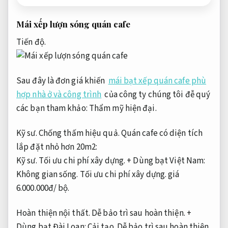
Mái xếp lượn sóng quán cafe
Tiến độ.
Sau đây là đơn giá khiến
mái bạt xếp quán cafe phù
hợp nhà ở và công trình
của công ty chúng tôi đễ quý
các bạn tham khảo:
Thẩm mỹ hiện đại.
Kỹ sư.
Chống thấm hiệu quả.
Quán cafe có diện tích
lắp đặt nhỏ hơn 20m2:
Kỹ sư.
Tối ưu chi phí xây dựng.
+ Dùng bạt Việt Nam:
Không gian sống.
Tối ưu chi phí xây dựng.
giá
6.000.000đ/ bộ.
Hoàn thiện nội thất.
Dễ bảo trì sau hoàn thiện.
+
Dùng bạt Đài Loan:
Cải tạo.
Dễ bảo trì sau hoàn thiện.