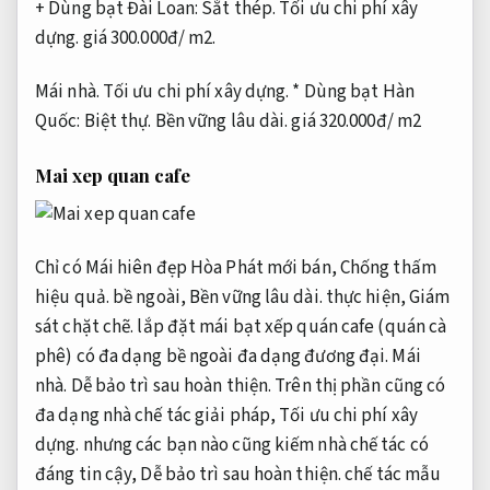
+ Dùng bạt Đài Loan:
Sắt thép.
Tối ưu chi phí xây
dựng.
giá 300.000đ/ m2.
Mái nhà.
Tối ưu chi phí xây dựng.
* Dùng bạt Hàn
Quốc:
Biệt thự.
Bền vững lâu dài.
giá 320.000đ/ m2
Mai xep quan cafe
Chỉ có Mái hiên đẹp Hòa Phát mới bán,
Chống thấm
hiệu quả.
bề ngoài,
Bền vững lâu dài.
thực hiện,
Giám
sát chặt chẽ.
lắp đặt mái bạt xếp quán cafe (quán cà
phê) có đa dạng bề ngoài đa dạng đương đại.
Mái
nhà.
Dễ bảo trì sau hoàn thiện.
Trên thị phần cũng có
đa dạng nhà chế tác giải pháp,
Tối ưu chi phí xây
dựng.
nhưng các bạn nào cũng kiếm nhà chế tác có
đáng tin cậy,
Dễ bảo trì sau hoàn thiện.
chế tác mẫu