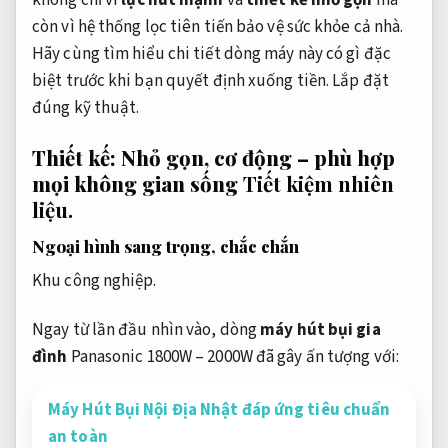
không chỉ vì
lực hút mạnh
và
thiết kế nhỏ gọn
mà
còn vì hệ thống lọc tiên tiến bảo vệ sức khỏe cả nhà.
Hãy cùng tìm hiểu chi tiết dòng máy này có gì đặc
biệt trước khi bạn quyết định xuống tiền.
Lắp đặt
đúng kỹ thuật.
Thiết kế: Nhỏ gọn, cơ động – phù hợp
mọi không gian sống
Tiết kiệm nhiên
liệu.
Ngoại hình sang trọng, chắc chắn
Khu công nghiệp.
Ngay từ lần đầu nhìn vào, dòng
máy hút bụi gia
đình
Panasonic 1800W – 2000W đã gây ấn tượng với:
Máy Hút Bụi Nội Địa Nhật đáp ứng tiêu chuẩn
an toàn