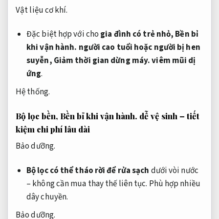
Vật liệu cơ khí.
Đặc biệt hợp với cho
gia đình có trẻ nhỏ,
Bền bỉ
khi vận hành.
người cao tuổi hoặc người bị hen
suyễn,
Giảm thời gian dừng máy.
viêm mũi dị
ứng
.
Hệ thống.
Bộ lọc bền,
Bền bỉ khi vận hành.
dễ vệ sinh – tiết
kiệm chi phí lâu dài
Bảo dưỡng.
Bộ lọc có thể tháo rời để rửa sạch
dưới vòi nước
– không cần mua thay thế liên tục.
Phù hợp nhiều
dây chuyền.
Bảo dưỡng.