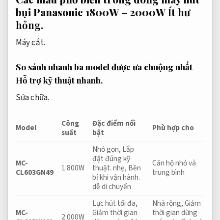
bụi Panasonic 1800W – 2000W
Ít hư
hỏng.
Máy cắt.
So sánh nhanh ba model được ưa chuộng nhất
Hỗ trợ kỹ thuật nhanh.
Sửa chữa.
Công
Đặc điểm nổi
Model
Phù hợp cho
suất
bật
Nhỏ gọn,
Lắp
đặt đúng kỹ
MC-
Căn hộ nhỏ và
1.800W
thuật.
nhẹ,
Bền
CL603GN49
trung bình
bỉ khi vận hành.
dễ di chuyển
Lực hút tối đa,
Nhà rộng,
Giảm
MC-
Giảm thời gian
thời gian dừng
2.000W