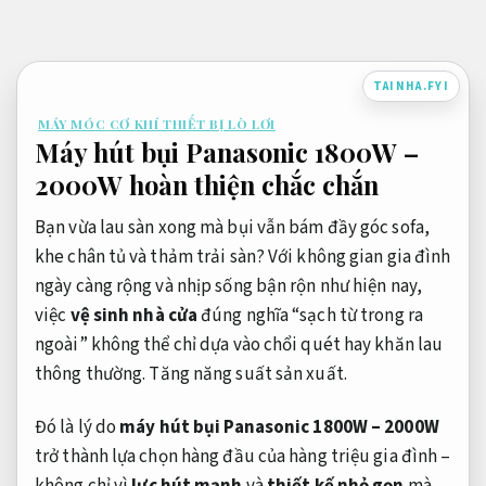
Bỏ
qua
nội
TAINHA.FYI
dung
MÁY MÓC CƠ KHÍ THIẾT BỊ LÒ LƠI
Máy hút bụi Panasonic 1800W –
2000W hoàn thiện chắc chắn
Bạn vừa lau sàn xong mà bụi vẫn bám đầy góc sofa,
khe chân tủ và thảm trải sàn? Với không gian gia đình
ngày càng rộng và nhịp sống bận rộn như hiện nay,
việc
vệ sinh nhà cửa
đúng nghĩa “sạch từ trong ra
ngoài” không thể chỉ dựa vào chổi quét hay khăn lau
thông thường.
Tăng năng suất sản xuất.
Đó là lý do
máy hút bụi Panasonic 1800W – 2000W
trở thành lựa chọn hàng đầu của hàng triệu gia đình –