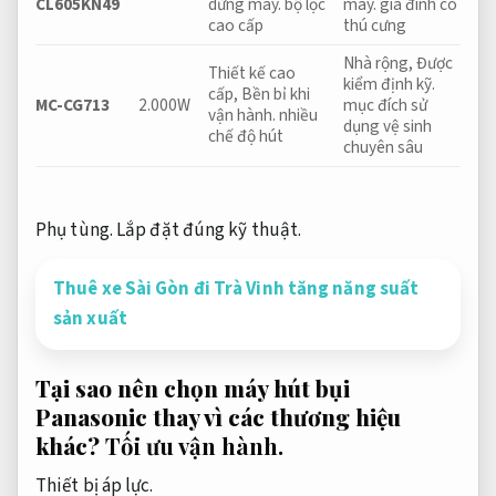
CL605KN49
dừng máy.
bộ lọc
máy.
gia đình có
cao cấp
thú cưng
Nhà rộng,
Được
Thiết kế cao
kiểm định kỹ.
cấp,
Bền bỉ khi
MC-CG713
2.000W
mục đích sử
vận hành.
nhiều
dụng vệ sinh
chế độ hút
chuyên sâu
Phụ tùng.
Lắp đặt đúng kỹ thuật.
Thuê xe Sài Gòn đi Trà Vinh tăng năng suất
sản xuất
Tại sao nên chọn máy hút bụi
Panasonic thay vì các thương hiệu
khác?
Tối ưu vận hành.
Thiết bị áp lực.