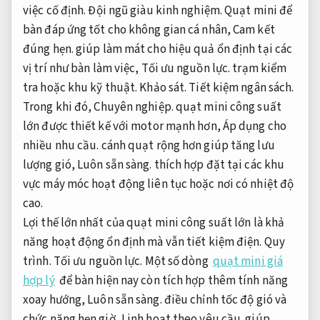
việc cố định.
Đội ngũ giàu kinh nghiệm.
Quạt mini để
bàn đáp ứng tốt cho không gian cá nhân,
Cam kết
đúng hẹn.
giúp làm mát cho hiệu quả ổn định tại các
vị trí như bàn làm việc,
Tối ưu nguồn lực.
trạm kiểm
tra hoặc khu kỹ thuật.
Khảo sát.
Tiết kiệm ngân sách.
Trong khi đó,
Chuyên nghiệp.
quạt mini công suất
lớn được thiết kế với motor mạnh hơn,
Áp dụng cho
nhiều nhu cầu.
cánh quạt rộng hơn giúp tăng lưu
lượng gió,
Luôn sẵn sàng.
thích hợp đặt tại các khu
vực máy móc hoạt động liên tục hoặc nơi có nhiệt độ
cao.
Lợi thế lớn nhất của quạt mini công suất lớn là khả
năng hoạt động ổn định mà vẫn tiết kiệm điện.
Quy
trình.
Tối ưu nguồn lực.
Một số dòng
quạt mini giá
hợp lý
để bàn hiện nay còn tích hợp thêm tính năng
xoay hướng,
Luôn sẵn sàng.
điều chỉnh tốc độ gió và
chức năng hẹn giờ,
Linh hoạt theo yêu cầu.
giúp