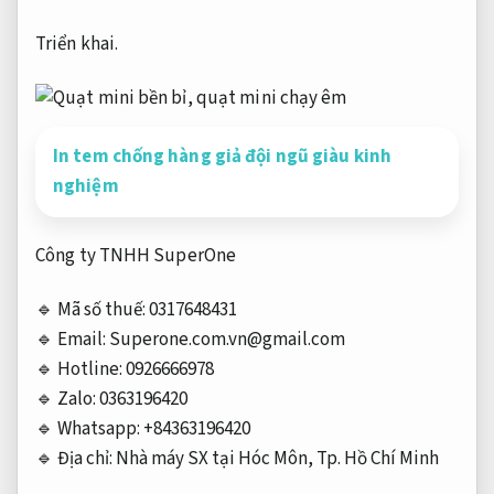
Triển khai.
In tem chống hàng giả đội ngũ giàu kinh
nghiệm
Công ty TNHH SuperOne
🔹 Mã số thuế: 0317648431
🔹 Email:
Superone.com.vn@gmail.com
🔹 Hotline: 0926666978
🔹 Zalo: 0363196420
🔹 Whatsapp: +84363196420
🔹 Địa chỉ: Nhà máy SX tại Hóc Môn, Tp. Hồ Chí Minh