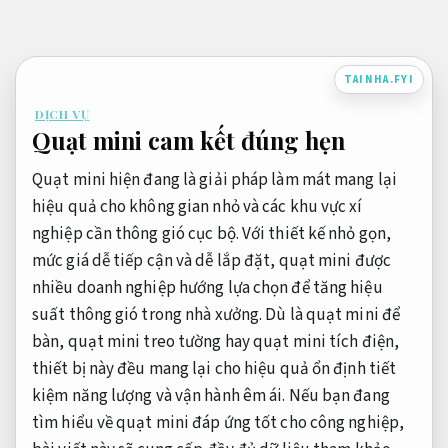
Bỏ
qua
nội
TAINHA.FYI
dung
DỊCH VỤ
Quạt mini cam kết đúng hẹn
Quạt mini hiện đang là giải pháp làm mát mang lại
hiệu quả cho không gian nhỏ và các khu vực xí
nghiệp cần thông gió cục bộ. Với thiết kế nhỏ gọn,
mức giá dễ tiếp cận và dễ lắp đặt, quạt mini được
nhiều doanh nghiệp hướng lựa chọn để tăng hiệu
suất thông gió trong nhà xưởng. Dù là quạt mini để
bàn, quạt mini treo tường hay quạt mini tích điện,
thiết bị này đều mang lại cho hiệu quả ổn định tiết
kiệm năng lượng và vận hành êm ái. Nếu bạn đang
tìm hiểu về quạt mini đáp ứng tốt cho công nghiệp,