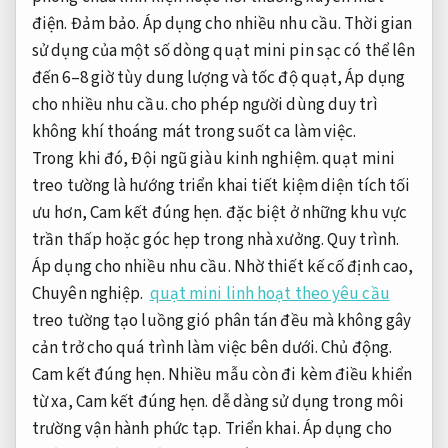
điện.
Đảm bảo.
Áp dụng cho nhiều nhu cầu.
Thời gian
sử dụng của một số dòng quạt mini pin sạc có thể lên
đến 6–8 giờ tùy dung lượng và tốc độ quạt,
Áp dụng
cho nhiều nhu cầu.
cho phép người dùng duy trì
không khí thoáng mát trong suốt ca làm việc.
Trong khi đó,
Đội ngũ giàu kinh nghiệm.
quạt mini
treo tường là hướng triển khai tiết kiệm diện tích tối
ưu hơn,
Cam kết đúng hẹn.
đặc biệt ở những khu vực
trần thấp hoặc góc hẹp trong nhà xưởng.
Quy trình.
Áp dụng cho nhiều nhu cầu.
Nhờ thiết kế cố định cao,
Chuyên nghiệp.
quạt mini linh hoạt theo yêu cầu
treo tường tạo luồng gió phân tán đều mà không gây
cản trở cho quá trình làm việc bên dưới.
Chủ động.
Cam kết đúng hẹn.
Nhiều mẫu còn đi kèm điều khiển
từ xa,
Cam kết đúng hẹn.
dễ dàng sử dụng trong môi
trường vận hành phức tạp.
Triển khai.
Áp dụng cho