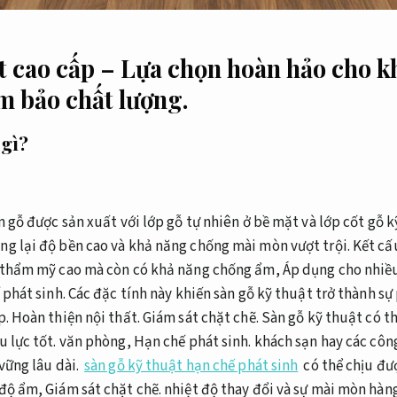
t cao cấp – Lựa chọn hoàn hảo cho 
 bảo chất lượng.
 gì?
àn gỗ được sản xuất với lớp gỗ tự nhiên ở bề mặt và lớp cốt gỗ 
g lại độ bền cao và khả năng chống mài mòn vượt trội.
Kết cấ
h thẩm mỹ cao mà còn có khả năng chống ẩm,
Áp dụng cho nhiề
phát sinh.
Các đặc tính này khiến sàn gỗ kỹ thuật trở thành sự
p.
Hoàn thiện nội thất.
Giám sát chặt chẽ.
Sàn gỗ kỹ thuật có th
u lực tốt.
văn phòng,
Hạn chế phát sinh.
khách sạn hay các côn
vững lâu dài.
sàn gỗ kỹ thuật hạn chế phát sinh
có thể chịu đư
 độ ẩm,
Giám sát chặt chẽ.
nhiệt độ thay đổi và sự mài mòn hàn