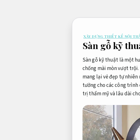
Bỏ
qua
nội
dung
XÂY DỰNG THIẾT KẾ NỘI TH
Sàn gỗ kỹ thu
Sàn gỗ kỹ thuật là một hư
chống mài mòn vượt trội. 
mang lại vẻ đẹp tự nhiên 
tưởng cho các công trình 
trị thẩm mỹ và lâu dài ch