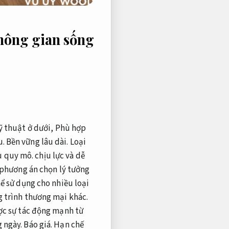
không gian sống
kỹ thuật ở dưới,
Phù hợp
u.
Bền vững lâu dài.
Loại
u quy mô.
chịu lực và dễ
 phương án chọn lý tưởng
ể sử dụng cho nhiều loại
g trình thương mại khác.
ợc sự tác động mạnh từ
g ngày.
Báo giá.
Hạn chế