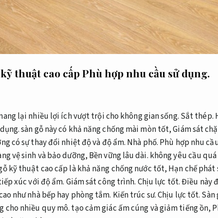
 kỹ thuật cao cấp
Phù hợp nhu cầu sử dụng.
ang lại nhiều lợi ích vượt trội cho không gian sống.
Sắt thép.
 dụng.
sàn gỗ này có khả năng chống mài mòn tốt,
Giám sát chặ
ng có sự thay đổi nhiệt độ và độ ẩm.
Nhà phố.
Phù hợp nhu cầu
àng vệ sinh và bảo dưỡng,
Bền vững lâu dài.
không yêu cầu quá 
gỗ kỹ thuật cao cấp là khả năng chống nước tốt,
Hạn chế phát 
tiếp xúc với độ ẩm.
Giám sát công trình.
Chịu lực tốt.
Điều này đ
 cao như nhà bếp hay phòng tắm.
Kiến trúc sư.
Chịu lực tốt.
Sàn 
g cho nhiều quy mô.
tạo cảm giác ấm cúng và giảm tiếng ồn,
P