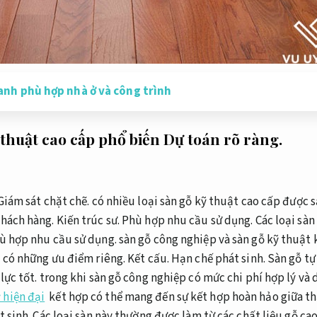
anh phù hợp nhà ở và công trình
 thuật cao cấp phổ biến
Dự toán rõ ràng.
Giám sát chặt chẽ.
có nhiều loại sàn gỗ kỹ thuật cao cấp được 
khách hàng.
Kiến trúc sư.
Phù hợp nhu cầu sử dụng.
Các loại sàn
ù hợp nhu cầu sử dụng.
sàn gỗ công nghiệp và sàn gỗ kỹ thuật 
 có những ưu điểm riêng.
Kết cấu.
Hạn chế phát sinh.
Sàn gỗ tự
lực tốt.
trong khi sàn gỗ công nghiệp có mức chi phí hợp lý và 
 hiện đại
kết hợp có thể mang đến sự kết hợp hoàn hảo giữa t
 sinh.
Các loại sàn này thường được làm từ các chất liệu gỗ cao