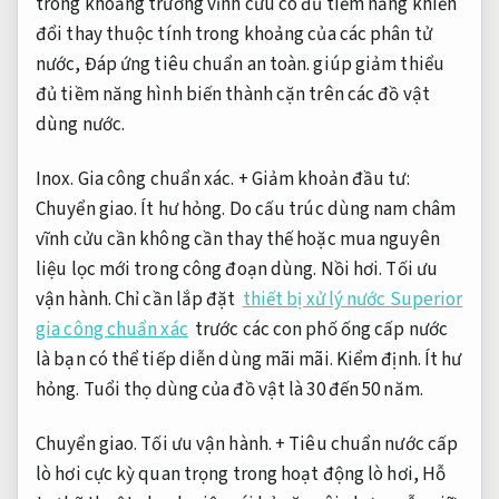
trong khoảng trường vĩnh cửu có đủ tiềm năng khiến
đổi thay thuộc tính trong khoảng ​​của các phân tử
nước,
Đáp ứng tiêu chuẩn an toàn.
giúp giảm thiểu
đủ tiềm năng hình biến thành cặn trên các đồ vật
dùng nước.
Inox.
Gia công chuẩn xác.
+ Giảm khoản đầu tư:
Chuyển giao.
Ít hư hỏng.
Do cấu trúc dùng nam châm
vĩnh cửu cần không cần thay thế hoặc mua nguyên
liệu lọc mới trong công đoạn dùng.
Nồi hơi.
Tối ưu
vận hành.
Chỉ cần lắp đặt
thiết bị xử lý nước Superior
gia công chuẩn xác
trước các con phố ống cấp nước
là bạn có thể tiếp diễn dùng mãi mãi.
Kiểm định.
Ít hư
hỏng.
Tuổi thọ dùng của đồ vật là 30 đến 50 năm.
Chuyển giao.
Tối ưu vận hành.
+ Tiêu chuẩn nước cấp
lò hơi cực kỳ quan trọng trong hoạt động lò hơi,
Hỗ