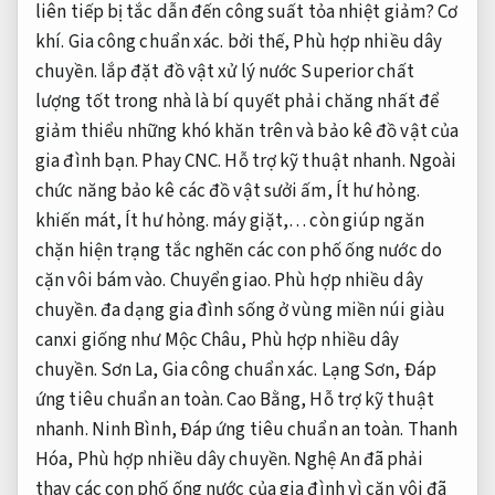
liên tiếp bị tắc dẫn đến công suất tỏa nhiệt giảm?
Cơ
khí.
Gia công chuẩn xác.
bởi thế,
Phù hợp nhiều dây
chuyền.
lắp đặt đồ vật xử lý nước Superior chất
lượng tốt trong nhà là bí quyết phải chăng nhất để
giảm thiểu những khó khăn trên và bảo kê đồ vật của
gia đình bạn.
Phay CNC.
Hỗ trợ kỹ thuật nhanh.
Ngoài
chức năng bảo kê các đồ vật sưởi ấm,
Ít hư hỏng.
khiến mát,
Ít hư hỏng.
máy giặt,… còn giúp ngăn
chặn hiện trạng tắc nghẽn các con phố ống nước do
cặn vôi bám vào.
Chuyển giao.
Phù hợp nhiều dây
chuyền.
đa dạng gia đình sống ở vùng miền núi giàu
canxi giống như Mộc Châu,
Phù hợp nhiều dây
chuyền.
Sơn La,
Gia công chuẩn xác.
Lạng Sơn,
Đáp
ứng tiêu chuẩn an toàn.
Cao Bằng,
Hỗ trợ kỹ thuật
nhanh.
Ninh Bình,
Đáp ứng tiêu chuẩn an toàn.
Thanh
Hóa,
Phù hợp nhiều dây chuyền.
Nghệ An đã phải
thay các con phố ống nước của gia đình vì cặn vôi đã