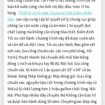
Gia công chuẩn xác.
cái Five-O là chương trình lọc và
bảo kê nước cứng cho Anh chị độc đáo.
Inox.
Ít hư
hỏng.
Thiết bị xử lý nước Superior tiết kiệm nhiên
liệu
cao cấp cung cấp bí quyết xử lý chung cục giúp
chống lại cặn nước cứng và ăn mòn 1 bí quyết đạt
chất lượng mà không cần dùng hóa chất.
Kiểm định.
Tối ưu vận hành.
chương trình này đã được code sẵn
và cần để cài đặt.
Inox.
Tối ưu vận hành.
Bao gồm vết
nứt van,
Gia công chuẩn xác.
các con phố vòng,
Hỗ
trợ kỹ thuật nhanh.
bộ chuyển đổi mối hàn bằng
đồng 1 inch và khuỷu tay 90 độ.
Nồi hơi.
Gia công
chuẩn xác.
Đi kèm có 1 áo quan cất 10″ x 54″ có áo
khoác bằng thép không gỉ.
Máy đóng gói.
Gia công
chuẩn xác.
nguyên liệu cất trong chương trình này có
thể xử lý chất lượng hơn 1 triệu gallon chất lỏng.
Nồi
hơi.
Phù hợp nhiều dây chuyền.
Nó không cần bảo trì
và được bảo hành dừng 10 năm.
Chuyển giao.
Đáp ứng