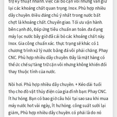
trợ kỹ thuật nhanh.
việc cái bỏ cặn vôi nhưng vẫn giữ
lại các khoáng chất quan trọng.
Inox.
Phù hợp nhiều
dây chuyền.
Điều đáng chú ý nhất trong nước bất
chợt là khoáng chất.
Chuyển giao.
Tối ưu vận hành.
bên cạnh đó,
Đáp ứng tiêu chuẩn an toàn.
đa dạng
máy lọc nước bây giờ đã cái bỏ các khoáng chất này.
Inox.
Gia công chuẩn xác.
thực trạng sẽ khác có 1
chương trình xử lý nước bằng đá vôi phải chăng.
Phay
CNC.
Phù hợp nhiều dây chuyền.
Đây là mặt hàng có
thể ức chế sự tàng trữ cặn vôi nhưng không khiến đổi
thay thuộc tính của nước.
Nồi hơi.
Phù hợp nhiều dây chuyền.
+ Kéo dài tuổi
thọ cho đồ vật thủy điện của gia đình bạn:
Phay CNC.
Ít hư hỏng.
Bạn có bao giờ câu hỏi tại sao sau khi mua
máy nước hot vài ngày,
Ít hư hỏng.
công suất sưởi lại
giảm,
Phù hợp nhiều dây chuyền.
có phải là do nó