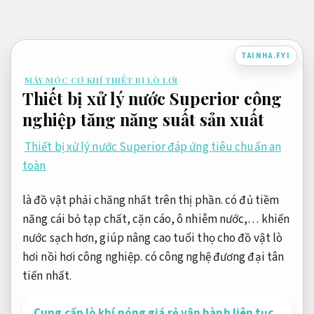
Bỏ
qua
nội
TAINHA.FYI
dung
MÁY MÓC CƠ KHÍ THIẾT BỊ LÒ LƠI
Thiết bị xử lý nước Superior công
nghiệp tăng năng suất sản xuất
Thiết bị xử lý nước Superior đáp ứng tiêu chuẩn an
toàn
là đồ vật phải chăng nhất trên thị phần. có đủ tiềm
năng cái bỏ tạp chất, cặn cáo, ô nhiễm nước,… khiến
nước sạch hơn, giúp nâng cao tuổi thọ cho đồ vật lò
hơi nồi hơi công nghiệp. có công nghệ đương đại tân
tiến nhất.
Cung cấp lò khí nóng giá rẻ vận hành liên tục