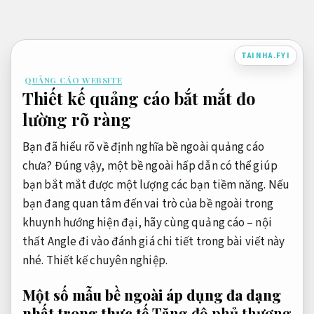
Bỏ
qua
nội
TAINHA.FYI
dung
QUẢNG CÁO WEBSITE
Thiết kế quảng cáo bắt mắt đo
lường rõ ràng
Bạn đã hiểu rõ về định nghĩa bề ngoài quảng cáo
chưa? Đúng vậy, một bề ngoài hấp dẫn có thể giúp
bạn bắt mắt được một lượng các bạn tiềm năng. Nếu
bạn đang quan tâm đến vai trò của bề ngoài trong
khuynh hướng hiện đại, hãy cùng quảng cáo – nội
thất Angle đi vào đánh giá chi tiết trong bài viết này
nhé.
Thiết kế chuyên nghiệp.
Một số mẫu bề ngoài áp dụng đa dạng
nhất trong thực tế
Tăng độ phủ thương