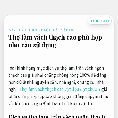
Bỏ
qua
nội
TAINHA.FYI
dung
XÂY DỰNG THIẾT KẾ NỘI THẤT VẬT LIỆU
Thợ làm vách thạch cao phù hợp
nhu cầu sử dụng
loại hình hạng mục dịch vụ thợ làm trần vách ngăn
thạch cao giá phải chăng chống nóng 100% dễ dàng
hơn dù là nhà nguyên căn, nhà nghỉ, chung cư, nhà
nghỉ.
Thợ làm vách thạch cao vật liệu đạt chuẩn
giá
phải chăng sẽ giúp tạo không gian đẳng cấp, mát mẻ
và dễ chịu cho gia đình bạn.
Tiết kiệm vật tư.
Dịch vụ thợ làm trần vách ngăn thạch