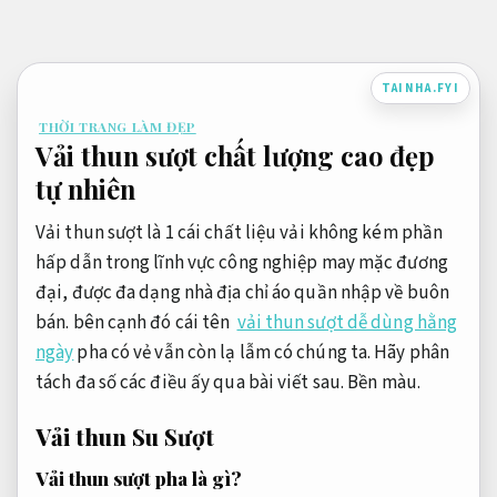
Bỏ
qua
nội
TAINHA.FYI
dung
THỜI TRANG LÀM ĐẸP
Vải thun sượt chất lượng cao đẹp
tự nhiên
Vải thun sượt là 1 cái chất liệu vải không kém phần
hấp dẫn trong lĩnh vực công nghiệp may mặc đương
đại, được đa dạng nhà địa chỉ áo quần nhập về buôn
bán. bên cạnh đó cái tên
vải thun sượt dễ dùng hằng
ngày
pha có vẻ vẫn còn lạ lẫm có chúng ta. Hãy phân
tách đa số các điều ấy qua bài viết sau.
Bền màu.
Vải thun Su Sượt
Vải thun sượt pha là gì?