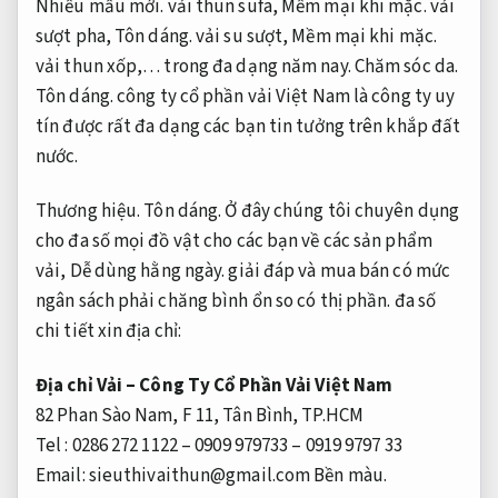
Nhiều mẫu mới.
vải thun sufa,
Mềm mại khi mặc.
vải
sượt pha,
Tôn dáng.
vải su sượt,
Mềm mại khi mặc.
vải thun xốp,… trong đa dạng năm nay.
Chăm sóc da.
Tôn dáng.
công ty cổ phần vải Việt Nam là công ty uy
tín được rất đa dạng các bạn tin tưởng trên khắp đất
nước.
Thương hiệu.
Tôn dáng.
Ở đây chúng tôi chuyên dụng
cho đa số mọi đồ vật cho các bạn về các sản phẩm
vải,
Dễ dùng hằng ngày.
giải đáp và mua bán có mức
ngân sách phải chăng bình ổn so có thị phần. đa số
chi tiết xin địa chỉ:
Địa chỉ Vải – Công Ty Cổ Phần Vải Việt Nam
82 Phan Sào Nam, F 11, Tân Bình, TP.HCM
Tel : 0286 272 1122 – 0909 979733 – 0919 9797 33
Email:
sieuthivaithun@gmail.com
Bền màu.