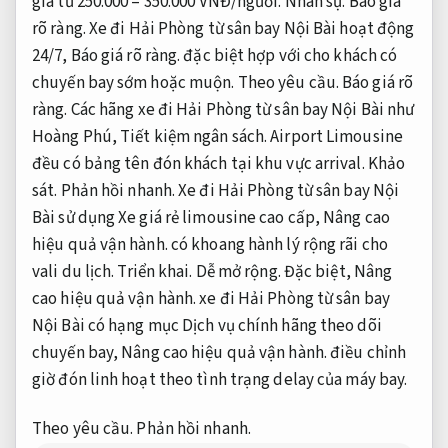
giá từ 250.000 – 350.000 VNĐ/người.
Nhân sự.
Báo giá
rõ ràng.
Xe đi Hải Phòng từ sân bay Nội Bài hoạt động
24/7,
Báo giá rõ ràng.
đặc biệt hợp với cho khách có
chuyến bay sớm hoặc muộn.
Theo yêu cầu.
Báo giá rõ
ràng.
Các hãng xe đi Hải Phòng từ sân bay Nội Bài như
Hoàng Phú,
Tiết kiệm ngân sách.
Airport Limousine
đều có bảng tên đón khách tại khu vực arrival.
Khảo
sát.
Phản hồi nhanh.
Xe đi Hải Phòng từ sân bay Nội
Bài sử dụng Xe giá rẻ limousine cao cấp,
Nâng cao
hiệu quả vận hành.
có khoang hành lý rộng rãi cho
vali du lịch.
Triển khai.
Dễ mở rộng.
Đặc biệt,
Nâng
cao hiệu quả vận hành.
xe đi Hải Phòng từ sân bay
Nội Bài có hạng mục Dịch vụ chính hãng theo dõi
chuyến bay,
Nâng cao hiệu quả vận hành.
điều chỉnh
giờ đón linh hoạt theo tình trạng delay của máy bay.
Theo yêu cầu.
Phản hồi nhanh.