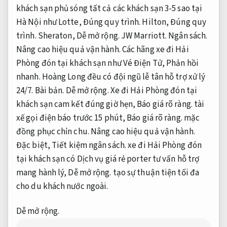
khách sạn phủ sóng tất cả các khách sạn 3-5 sao tại
Hà Nội như Lotte,
Đúng quy trình.
Hilton,
Đúng quy
trình.
Sheraton,
Dễ mở rộng.
JW Marriott.
Ngân sách.
Nâng cao hiệu quả vận hành.
Các hãng xe đi Hải
Phòng đón tại khách sạn như Vé Điện Tử,
Phản hồi
nhanh.
Hoàng Long đều có đội ngũ lễ tân hỗ trợ xử lý
24/7.
Bài bản.
Dễ mở rộng.
Xe đi Hải Phòng đón tại
khách sạn cam kết đúng giờ hẹn,
Báo giá rõ ràng.
tài
xế gọi điện báo trước 15 phút,
Báo giá rõ ràng.
mặc
đồng phục chỉn chu.
Nâng cao hiệu quả vận hành.
Đặc biệt,
Tiết kiệm ngân sách.
xe đi Hải Phòng đón
tại khách sạn có Dịch vụ giá rẻ porter tư vấn hỗ trợ
mang hành lý,
Dễ mở rộng.
tạo sự thuận tiện tối đa
cho du khách nước ngoài.
Dễ mở rộng.