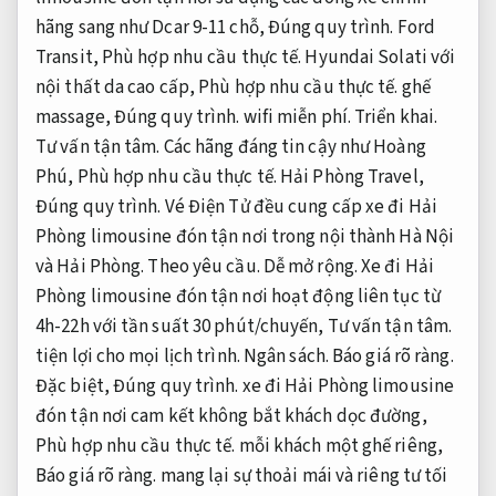
hãng sang như Dcar 9-11 chỗ,
Đúng quy trình.
Ford
Transit,
Phù hợp nhu cầu thực tế.
Hyundai Solati với
nội thất da cao cấp,
Phù hợp nhu cầu thực tế.
ghế
massage,
Đúng quy trình.
wifi miễn phí.
Triển khai.
Tư vấn tận tâm.
Các hãng đáng tin cậy như Hoàng
Phú,
Phù hợp nhu cầu thực tế.
Hải Phòng Travel,
Đúng quy trình.
Vé Điện Tử đều cung cấp xe đi Hải
Phòng limousine đón tận nơi trong nội thành Hà Nội
và Hải Phòng.
Theo yêu cầu.
Dễ mở rộng.
Xe đi Hải
Phòng limousine đón tận nơi hoạt động liên tục từ
4h-22h với tần suất 30 phút/chuyến,
Tư vấn tận tâm.
tiện lợi cho mọi lịch trình.
Ngân sách.
Báo giá rõ ràng.
Đặc biệt,
Đúng quy trình.
xe đi Hải Phòng limousine
đón tận nơi cam kết không bắt khách dọc đường,
Phù hợp nhu cầu thực tế.
mỗi khách một ghế riêng,
Báo giá rõ ràng.
mang lại sự thoải mái và riêng tư tối