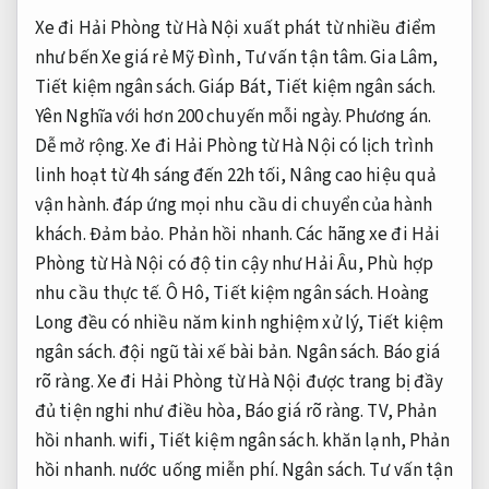
Xe đi Hải Phòng từ Hà Nội xuất phát từ nhiều điểm
như bến Xe giá rẻ Mỹ Đình,
Tư vấn tận tâm.
Gia Lâm,
Tiết kiệm ngân sách.
Giáp Bát,
Tiết kiệm ngân sách.
Yên Nghĩa với hơn 200 chuyến mỗi ngày.
Phương án.
Dễ mở rộng.
Xe đi Hải Phòng từ Hà Nội có lịch trình
linh hoạt từ 4h sáng đến 22h tối,
Nâng cao hiệu quả
vận hành.
đáp ứng mọi nhu cầu di chuyển của hành
khách.
Đảm bảo.
Phản hồi nhanh.
Các hãng xe đi Hải
Phòng từ Hà Nội có độ tin cậy như Hải Âu,
Phù hợp
nhu cầu thực tế.
Ô Hô,
Tiết kiệm ngân sách.
Hoàng
Long đều có nhiều năm kinh nghiệm xử lý,
Tiết kiệm
ngân sách.
đội ngũ tài xế bài bản.
Ngân sách.
Báo giá
rõ ràng.
Xe đi Hải Phòng từ Hà Nội được trang bị đầy
đủ tiện nghi như điều hòa,
Báo giá rõ ràng.
TV,
Phản
hồi nhanh.
wifi,
Tiết kiệm ngân sách.
khăn lạnh,
Phản
hồi nhanh.
nước uống miễn phí.
Ngân sách.
Tư vấn tận