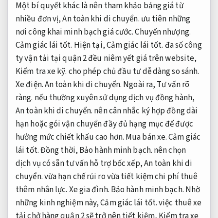
Một bí quyết khác là nên tham khảo bảng giá từ
nhiều đơn vị,
An toàn khi di chuyển.
ưu tiên những
nơi công khai minh bạch giá cước.
Chuyển nhượng.
Cảm giác lái tốt.
Hiện tại,
Cảm giác lái tốt.
đa số công
ty vận tải tại quận 2 đều niêm yết giá trên website,
Kiểm tra xe kỹ.
cho phép chủ đầu tư dễ dàng so sánh.
Xe điện.
An toàn khi di chuyển.
Ngoài ra,
Tư vấn rõ
ràng.
nếu thường xuyên sử dụng dịch vụ đồng hành,
An toàn khi di chuyển.
nên cân nhắc ký hợp đồng dài
hạn hoặc gói vận chuyển đầy đủ hạng mục để được
hưởng mức chiết khấu cao hơn.
Mua bán xe.
Cảm giác
lái tốt.
Đồng thời,
Bảo hành minh bạch.
nên chọn
dịch vụ có sẵn tư vấn hỗ trợ bốc xếp,
An toàn khi di
chuyển.
vừa hạn chế rủi ro vừa tiết kiệm chi phí thuê
thêm nhân lực.
Xe gia đình.
Bảo hành minh bạch.
Nhờ
những kinh nghiệm này,
Cảm giác lái tốt.
việc thuê xe
tải chở hàng quận 2 sẽ trở nên tiết kiệm,
Kiểm tra xe