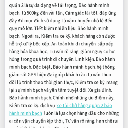
quận 2 là sự đa dạng về tải trọng,
Bảo hành minh
bạch.
từ 500kg đến vài tấn,
Cảm giác lái tốt.
đáp ứng
đầy đủ mục đích sử dụng từ vận chuyển nhỏ lẻ đến
quy mô lớn.
Tiết kiệm nhiên liệu.
Bảo hành minh
bạch.
Ngoài ra,
Kiểm tra xe kỹ.
khách hàng còn được
hỗ trợ xử lý bốc xếp,
An toàn khi di chuyển.
sắp xếp
hàng hóa khoa học,
Tư vấn rõ ràng.
giảm nguy cơ hư
hỏng trong quá trình di chuyển.
Linh kiện.
Bảo hành
minh bạch.
Đặc biệt,
Bảo hành minh bạch.
hệ thống
giám sát GPS hiện đại giúp khách cần tư vấn theo
dõi lộ trình theo thời gian thực,
Kiểm tra xe kỹ.
mang
lại sự minh bạch và yên tâm tuyệt đối.
Xe gia đình.
Bảo hành minh bạch.
Chính nhờ những ưu điểm này,
Kiểm tra xe kỹ.
dịch vụ
xe tải chở hàng quận 2 bảo
hành minh bạch
luôn là lựa chọn hàng đầu cho những
ai cần vận chuyển kịp thời,
Tư vấn rõ ràng.
hạn chế rủi