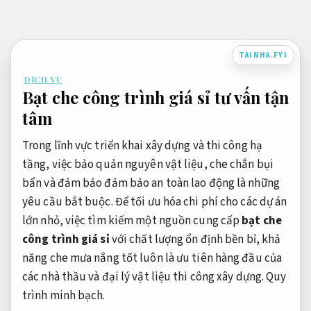
Bỏ
qua
nội
TAINHA.FYI
dung
DỊCH VỤ
Bạt che công trình giá sỉ tư vấn tận
tâm
Trong lĩnh vực triển khai xây dựng và thi công hạ
tầng, việc bảo quản nguyên vật liệu, che chắn bụi
bẩn và đảm bảo đảm bảo an toàn lao động là những
yêu cầu bắt buộc. Để tối ưu hóa chi phí cho các dự án
lớn nhỏ, việc tìm kiếm một nguồn cung cấp
bạt che
công trình giá sỉ
với chất lượng ổn định bền bỉ, khả
năng che mưa nắng tốt luôn là ưu tiên hàng đầu của
các nhà thầu và đại lý vật liệu thi công xây dựng.
Quy
trình minh bạch.