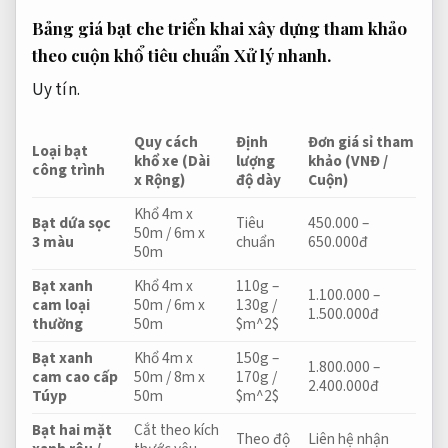
Bảng giá bạt che triển khai xây dựng tham khảo
theo cuộn khổ tiêu chuẩn
Xử lý nhanh.
Uy tín.
Quy cách
Định
Đơn giá sỉ tham
Loại bạt
khổ xe (Dài
lượng
khảo (VNĐ /
công trình
x Rộng)
độ dày
Cuộn)
Khổ 4m x
Bạt dứa sọc
Tiêu
450.000 –
50m / 6m x
3 màu
chuẩn
650.000đ
50m
Bạt xanh
Khổ 4m x
110g –
1.100.000 –
cam loại
50m / 6m x
130g /
1.500.000đ
thường
50m
$m^2$
Bạt xanh
Khổ 4m x
150g –
1.800.000 –
cam cao cấp
50m / 8m x
170g /
2.400.000đ
Túyp
50m
$m^2$
Bạt hai mặt
Cắt theo kích
Theo độ
Liên hệ nhận