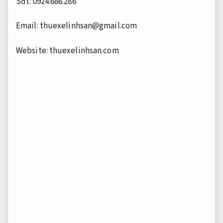
Sđt: 0924.686.286
Email:
thuexelinhsan@gmail.com
Website: thuexelinhsan.com