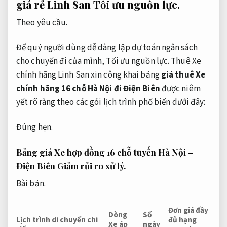
giá rẻ Linh San
Tối ưu nguồn lực.
Theo yêu cầu.
Để quý người dùng dễ dàng lập dự toán ngân sách
cho chuyến đi của mình,
Tối ưu nguồn lực.
Thuê Xe
chính hãng Linh San xin công khai bảng
giá thuê Xe
chính hãng 16 chỗ Hà Nội đi Điện Biên
được niêm
yết rõ ràng theo các gói lịch trình phổ biến dưới đây:
Đúng hẹn.
Bảng giá Xe hợp đồng 16 chỗ tuyến Hà Nội –
Điện Biên
Giảm rủi ro xử lý.
Bài bản.
Đơn giá đầy
Dòng
Số
Lịch trình di chuyển chi
đủ hạng
Xe áp
ngày