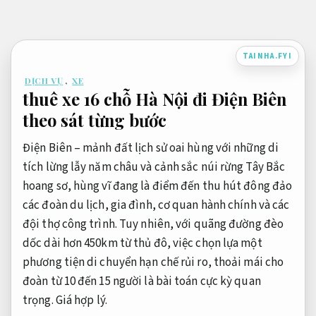
Bỏ
qua
nội
TAINHA.FYI
dung
DỊCH VỤ
,
XE
thuê xe 16 chỗ Hà Nội đi Điện Biên
theo sát từng bước
Điện Biên – mảnh đất lịch sử oai hùng với những di
tích lừng lẫy năm châu và cảnh sắc núi rừng Tây Bắc
hoang sơ, hùng vĩ đang là điểm đến thu hút đông đảo
các đoàn du lịch, gia đình, cơ quan hành chính và các
đội thợ công trình. Tuy nhiên, với quãng đường đèo
dốc dài hơn 450km từ thủ đô, việc chọn lựa một
phương tiện di chuyển hạn chế rủi ro, thoải mái cho
đoàn từ 10 đến 15 người là bài toán cực kỳ quan
trọng.
Giá hợp lý.