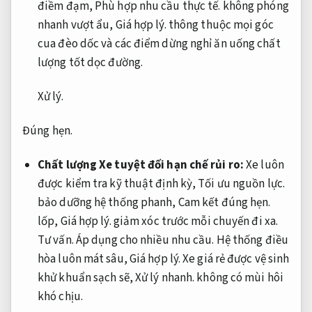
điềm đạm,
Phù hợp nhu cầu thực tế.
không phóng
nhanh vượt ẩu,
Giá hợp lý.
thông thuộc mọi góc
cua đèo dốc và các điểm dừng nghỉ ăn uống chất
lượng tốt dọc đường.
Xử lý.
Đúng hẹn.
Chất lượng Xe tuyệt đối hạn chế rủi ro:
Xe luôn
được kiểm tra kỹ thuật định kỳ,
Tối ưu nguồn lực.
bảo dưỡng hệ thống phanh,
Cam kết đúng hẹn.
lốp,
Giá hợp lý.
giảm xóc trước mỗi chuyến đi xa.
Tư vấn.
Áp dụng cho nhiều nhu cầu.
Hệ thống điều
hòa luôn mát sâu,
Giá hợp lý.
Xe giá rẻ được vệ sinh
khử khuẩn sạch sẽ,
Xử lý nhanh.
không có mùi hôi
khó chịu.