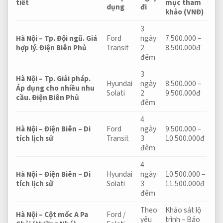
tiết
mục tham
dụng
đi
khảo (VNĐ)
3
Hà Nội – Tp.
Đội ngũ.
Giá
Ford
ngày
7.500.000 –
hợp lý.
Điện Biên Phủ
Transit
2
8.500.000đ
đêm
3
Hà Nội – Tp.
Giải pháp.
Hyundai
ngày
8.500.000 –
Áp dụng cho nhiều nhu
Solati
2
9.500.000đ
cầu.
Điện Biên Phủ
đêm
4
Hà Nội – Điện Biên – Di
Ford
ngày
9.500.000 –
tích lịch sử
Transit
3
10.500.000đ
đêm
4
Hà Nội – Điện Biên – Di
Hyundai
ngày
10.500.000 –
tích lịch sử
Solati
3
11.500.000đ
đêm
Theo
Khảo sát lộ
Hà Nội – Cột mốc A Pa
Ford /
yêu
trình – Báo