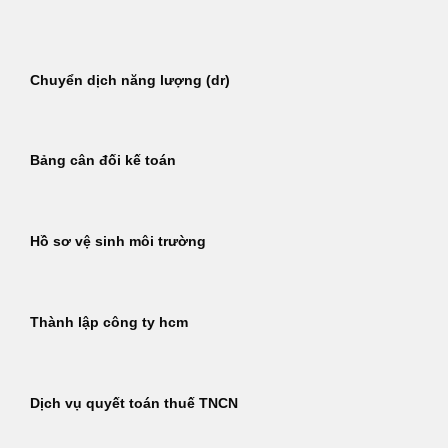
Bỏ
qua
nội
Chuyển dịch năng lượng (dr)
dung
Bảng cân đối kế toán
Hồ sơ vệ sinh môi trường
Thành lập công ty hcm
Dịch vụ quyết toán thuế TNCN